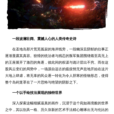
一段波澜壮阔、震撼人心的人类传奇史诗
在圣地岛那片荒芜孤寂的海岸线旁，一段幽深且阴郁的往事正
逐渐显露其真容。狡猾的统治者与残忍的叛军集团围绕着至高无上
的王座展开了激烈的角逐，彼此间的权谋与诡计层出不穷。而在这
股风云变幻的局势中，一场源自远古的瘟疫悄无声息地开始在这片
大地上肆虐，将无辜的民众逐一转化为令人胆寒的怪物形态，使得
整个岛屿笼罩在了一片恐怖与绝望的阴影之下。
一个以手绘技法展现的独特世界
深入探索这幅细腻逼真的画作，沉浸于这个宛如画境般的世界
之中，其以别具一格、历久弥新的艺术手法精心雕琢出无与伦比的