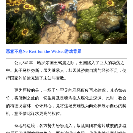
恶意不息No Rest for the Wicked游戏背景
公元841年，哈罗尔国王驾崩之际，王国陷入了巨大的动荡之
中。其子马格努斯，虽为继承人，却因其骄傲自满与经验不足，使
得国家的前途充满了未知与变数。
更为严峻的是，一场千年罕见的邪恶瘟疫再次肆虐，其势如破
竹，将所到之处的一切生灵及灵魂均拖入腐化之深渊。此时，教会
的梅德戈塞林，心怀野心，竟将这场灾难视为向众神展示自己的契
机，意图借此谋求更高的权位。
圣地岛边境，各方势力纷纷涌入，叛乱集团在这片破败的废墟