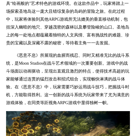
具“绘画般的”艺术特色的游戏环境。在这款作品中，玩家将踏上一
场探索圣地岛这一庞大且错综复杂的岛屿的冒险之旅。在此过程
中，玩家将体验到其他ARPG游戏所无法媲美的垂直移动机制，包
括深入幽暗的地穴、穿越茂密的森林以及攀登险峻的山口。圣地岛
上的每一处地点都蕴藏着独特的人文风情、富有挑战性的难题、珍
贵的宝藏以及深藏不露的秘密，等待着主角一一去发掘。
《恶意不息》所展现的血腥而残忍、同时又精准无比的战斗系
统，是Moon Studios在战斗艺术领域的一次重要创新。游戏中的战
斗场面以动画驱动，呈现出直观且激烈的特点，使得技术高超的玩
家能够通过连贯的猛烈攻击和招式组合，实现畅快淋漓的战斗体
验。在《恶意不息》中，玩家需要巧妙运用战斗技巧，把握战斗时
机，方能取得胜利。这一创新的战斗系统为玩家带来了尤为满意的
游戏体验，在同类等距视角ARPG游戏中显得独树一帜。