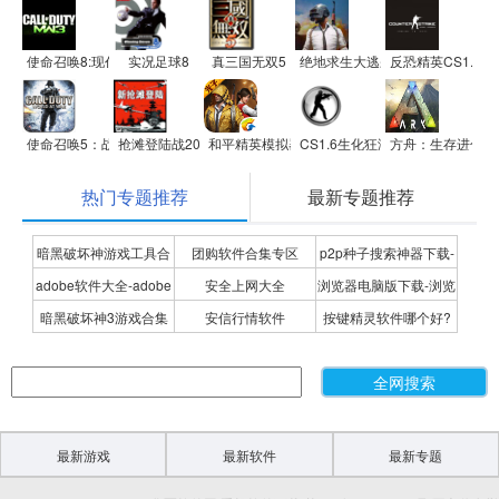
使命召唤8:现代战争3
实况足球8
真三国无双5
绝地求生大逃杀
反恐精英CS1.5
使命召唤5：战争世界
抢滩登陆战2012
和平精英模拟器应用宝版
CS1.6生化狂潮(精简硬盘版)
方舟：生存进化
热门专题推荐
最新专题推荐
暗黑破坏神游戏工具合
团购软件合集专区
p2p种子搜索神器下载-
adobe软件大全-adobe
安全上网大全
浏览器电脑版下载-浏览
集
P2P种子搜索神器专题
暗黑破坏神3游戏合集
安信行情软件
按键精灵软件哪个好?
全系列软件下载-adobe
器下载合集
按键精灵软件合集
软件下载
最新游戏
最新软件
最新专题