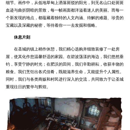
细节。画作中，从低地草甸上洒落斑驳的阳光，到无名山口处斑斑
血迹与曲折阴暗的景致，每一帧画面都洋溢着迷人的美丽。而每一
个新发现的地点，都蕴藏着独特的人文内涵、待解的难题、珍贵的
宝藏以及深藏的秘密，等待着你一一去发掘和领略。
休息片刻
在圣城的镇上稍作休憩，我们精心选购并细致装修了一处房
屋，使其化作您温馨舒适的家园。在碧波荡漾的海边，我们悠然垂
钓，享受宁静的时光；在肥沃的田间，我们辛勤耕耘，收获丰饶的
粮食。我们烹饪出各式佳肴，既能滋养生命，又能提升个人属性。
同时，我们与各类商贩和村民进行深入的交流，共同致力于让圣城
重现往日的繁华与辉煌。