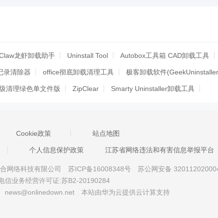
Claw龙虾卸载助手
Uninstall Tool
Autobox工具箱 CAD卸载工具
记录清除器
office彻底卸载清理工具
极客卸载软件(GeekUninstaller
圾清理绿色单文件版
ZipClear
Smarty Uninstaller卸载工具
obitUninstaller
IObit Uninstaller
office2013卸载工具
ectX随意卸
Geek Uninstaller
Anti Tracks
清道夫
Uninstall T
Cookie政策
站点地图
aller
Novus
OfficeRegClean
卸载java
个人信息保护政策
江苏省网络违法和有害信息举报平台
p
空间清理
GeekUninstaller
魔方清理大师
京星智万合网络科技有限公司
苏ICP备16008348号
苏公网安备 32011202000
dobeCreativeSuiteCleanerTool
Windows清理助手
电信业务经营许可证:苏B2-20190284
具
Eraser(痕迹清除器)
文件粉碎机
软件卸载工具
news@onlinedown.net
本站由华为云提供云计算支持