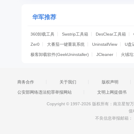
华军推荐
360卸载工具
Swstrip工具箱
DesClear工具箱
Zer0
大番茄一键重装系统
UninstallView
U盘
极客卸载软件(GeekUninstaller)
JCleaner
火绒垃
联想office卸载工具
Revo Uninstaller(卸载工具)
I
Duplicate Cleaner Free
office2010卸载工具
Dir
商务合作
关于我们
版权声明
office官方卸载工具
超级文件粉碎机
AUTO Uninst
公安部网络违法犯罪举报网站
文明上网提倡书
Windows Installer Clean Up
ie11卸载
cleanswee
Copyright © 1997-2026 版权所有：南
DDU显卡驱动卸载工具
DDU显卡驱动卸载工具
A
值
Iobit Uninstaller 官方中文版
松下打印机驱动卸载工
不良信息举报邮箱：