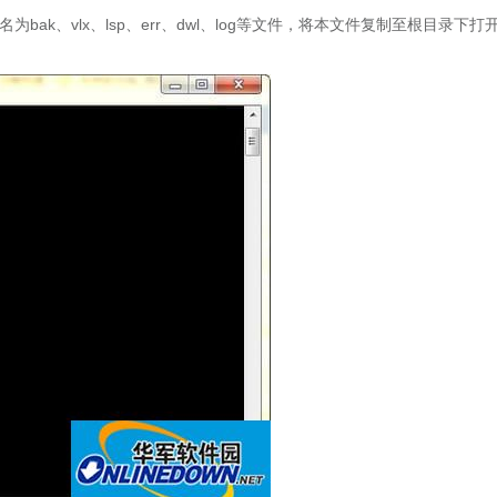
ak、vlx、lsp、err、dwl、log等文件，将本文件复制至根目录下打