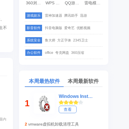
360浏览器
WPS Office
QQ游戏大厅
雷电模拟器
游戏娱乐
雷神加速器
腾讯助手
迅游
x、
生不
影音软件
抖音电脑版
爱奇艺
优酷视频
系统安全
鲁大师
方正字体
2345卫士
办公软件
office
夸克网盘
360压缩
本周最热软件
本周最新软件
Windows Installer Clean Up
1
查看
题内
2
vmware虚拟机卸载清理工具