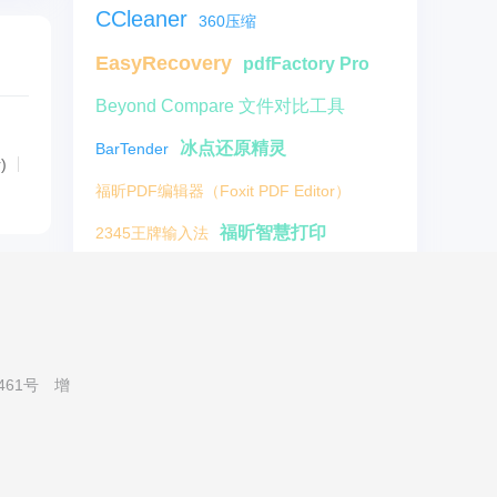
CCleaner
360压缩
EasyRecovery
pdfFactory Pro
Beyond Compare 文件对比工具
冰点还原精灵
BarTender
)
福昕PDF编辑器（Foxit PDF Editor）
福昕智慧打印
2345王牌输入法
Overture5
会声会影x7
ool
石大师装机大师
风云恢复大师
金舟格式工厂
FinePrint
461号
增
百度云管家