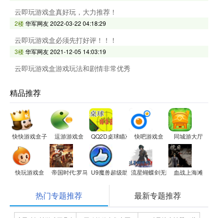
云即玩游戏盒真好玩，大力推荐！
2楼
华军网友
2022-03-22 04:18:29
云即玩游戏盒必须先打好评！！！
3楼
华军网友
2021-12-05 14:03:19
云即玩游戏盒游戏玩法和剧情非常优秀
精品推荐
快快游戏盒子
逗游游戏盒
QQ2D桌球瞄准器
快吧游戏盒
同城游大厅
快玩游戏盒
帝国时代:罗马复兴
U9魔兽超级助手
流星蝴蝶剑无限气修改器
血战上海滩
热门专题推荐
最新专题推荐