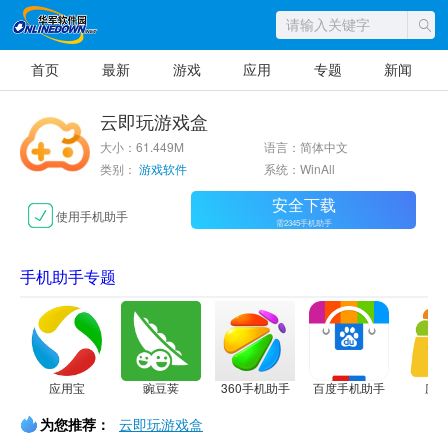
首页
最新
游戏
应用
专题
新闻
云即玩游戏盒
大小：61.449M
语言：简体中文
类别：
游戏软件
系统：WinAll
安全下载
使用手机助手
需2345手机助手
手机助手专题
应用宝
豌豆荚
360手机助手
百度手机助手
应
为您推荐：
云即玩游戏盒