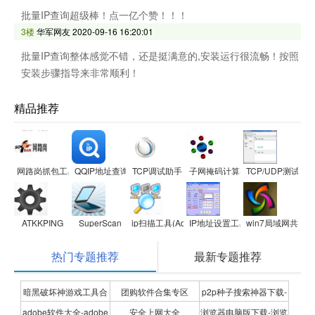
批量IP查询超级棒！点一亿个赞！！！
3楼
华军网友
2020-09-16 16:20:01
批量IP查询整体感觉不错，还是挺满意的,安装运行很流畅！按照
安装步骤指导来非常顺利！
精品推荐
网路岗抓包工具iptool
QQIP地址查询器
TCP调试助手
子网掩码计算器
TCP/UDP测试工
ATKKPING
SuperScan
ip扫描工具(Advanced IP Scanner)
IP地址设置工具
win7局域网共享
热门专题推荐
最新专题推荐
暗黑破坏神游戏工具合
团购软件合集专区
p2p种子搜索神器下载-
adobe软件大全-adobe
安全上网大全
浏览器电脑版下载-浏览
集
P2P种子搜索神器专题