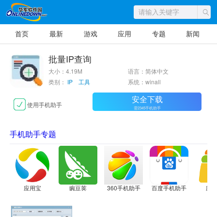
首页
最新
游戏
应用
专题
新闻
批量IP查询
大小：4.19M
语言：简体中文
类别：
IP 工具
系统：winall
安全下载
使用手机助手
需2345手机助手
手机助手专题
应用宝
豌豆荚
360手机助手
百度手机助手
应