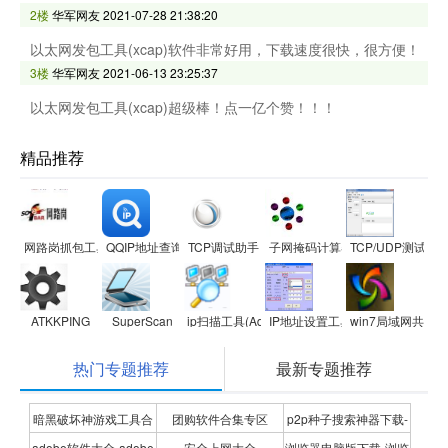
2楼
华军网友
2021-07-28 21:38:20
以太网发包工具(xcap)软件非常好用，下载速度很快，很方便！
3楼
华军网友
2021-06-13 23:25:37
以太网发包工具(xcap)超级棒！点一亿个赞！！！
精品推荐
网路岗抓包工具iptool
QQIP地址查询器
TCP调试助手
子网掩码计算器
TCP/UDP测试工
ATKKPING
SuperScan
ip扫描工具(Advanced IP Scanner)
IP地址设置工具
win7局域网共享
热门专题推荐
最新专题推荐
暗黑破坏神游戏工具合
团购软件合集专区
p2p种子搜索神器下载-
adobe软件大全-adobe
安全上网大全
浏览器电脑版下载-浏览