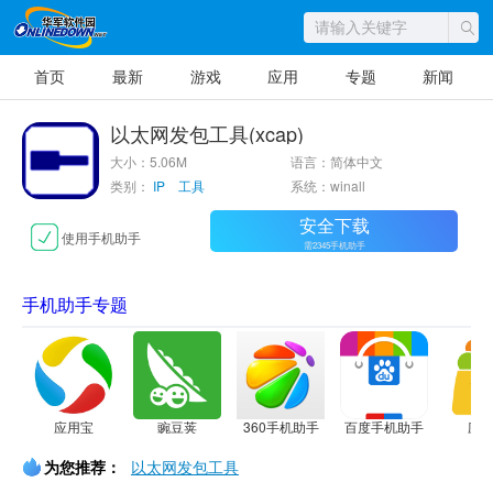
首页
最新
游戏
应用
专题
新闻
以太网发包工具(xcap)
大小：5.06M
语言：简体中文
类别：
IP 工具
系统：winall
安全下载
使用手机助手
需2345手机助手
手机助手专题
应用宝
豌豆荚
360手机助手
百度手机助手
应
为您推荐：
以太网发包工具