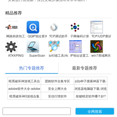
精品推荐
网路岗抓包工具iptool
QQIP地址查询器
TCP调试助手
子网掩码计算器
TCP/UDP测试工
ATKKPING
SuperScan
ip扫描工具(Advanced IP Scanner)
IP地址设置工具
win7局域网共享
热门专题推荐
最新专题推荐
暗黑破坏神游戏工具合
团购软件合集专区
p2p种子搜索神器下载-
adobe软件大全-adobe
安全上网大全
浏览器电脑版下载-浏览
集
P2P种子搜索神器专题
暗黑破坏神3游戏合集
安信行情软件
按键精灵软件哪个好?
全系列软件下载-adobe
器下载合集
按键精灵软件合集
软件下载