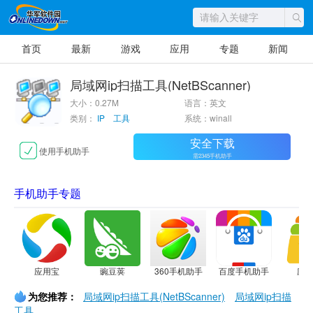
首页
最新
游戏
应用
专题
新闻
局域网ip扫描工具(NetBScanner)
大小：0.27M
语言：英文
类别：
IP 工具
系统：winall
安全下载
使用手机助手
需2345手机助手
手机助手专题
应用宝
豌豆荚
360手机助手
百度手机助手
应
为您推荐：
局域网ip扫描工具(NetBScanner)
局域网ip扫描
工具