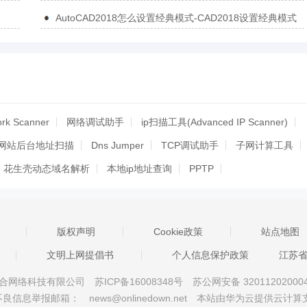
AutoCAD2018怎么设置经典模式-CAD2018设置经典模式
的方法
ork Scanner
网络调试助手
ip扫描工具(Advanced IP Scanner)
网站后台地址扫描
Dns Jumper
TCP调试助手
子网计算工具
花生壳动态域名解析
本地ip地址查询
PPTP
IP地址修改器
QQIP地址查询器
以太网发包工具(xcap)
侠
IPCTool
本机IP地址查询器
网络流量监测IP雷达
版权声明
Cookie政策
站点地图
SuperScan
ATKKPING
批量IP查询
Winsock专家(抓包工具)
文明上网提倡书
个人信息保护政策
江苏
Socket Client Tester
Massscan
Best Trace
HiDiscovery
京星智万合网络科技有限公司
苏ICP备16008348号
苏公网安备 32011202000
机设备扫描配置工具
低调点扫描器
DNS优选工具
不良信息举报邮箱：
news@onlinedown.net
本站由华为云提供云计算