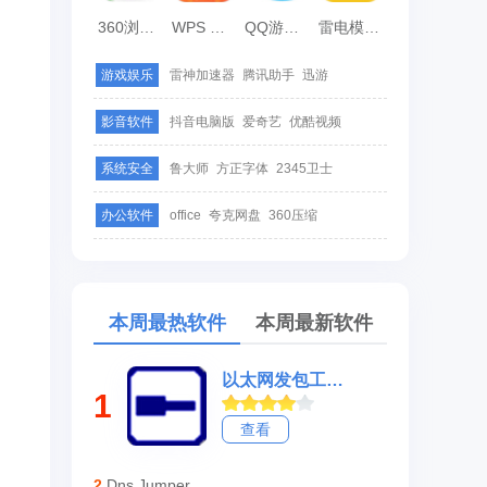
360浏览器
WPS Office
QQ游戏大厅
雷电模拟器
游戏娱乐
雷神加速器
腾讯助手
迅游
影音软件
抖音电脑版
爱奇艺
优酷视频
系统安全
鲁大师
方正字体
2345卫士
办公软件
office
夸克网盘
360压缩
本周最热软件
本周最新软件
以太网发包工具(xcap)
1
查看
2
Dns Jumper