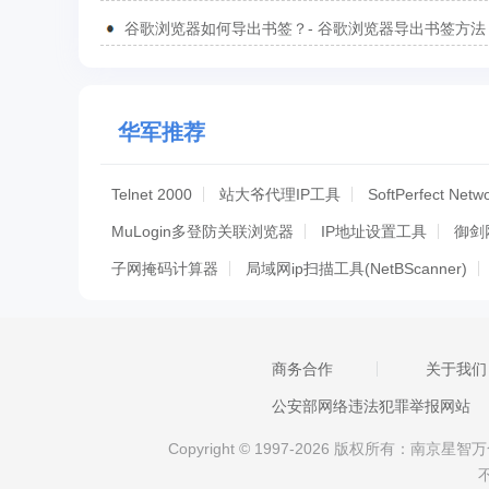
方法
谷歌浏览器如何导出书签？- 谷歌浏览器导出书签方法
华军推荐
Telnet 2000
站大爷代理IP工具
SoftPerfect Netw
MuLogin多登防关联浏览器
IP地址设置工具
御剑
子网掩码计算器
局域网ip扫描工具(NetBScanner)
ScanPort端口扫描工具
ipscan(ip端口扫描工具)
端口映射器(PortMap)
科来MAC地址扫描器
路由
商务合作
关于我们
TCP/UDP测试工具
ping检测工具(Friendly Pinger)
公安部网络违法犯罪举报网站
网云穿软件
鑫河IP自动更换器
一键设置DNS
Copyright © 1997-2026 版权所有：南
AliDDNS
IP Setting Tool
Whois查询
IP对讲