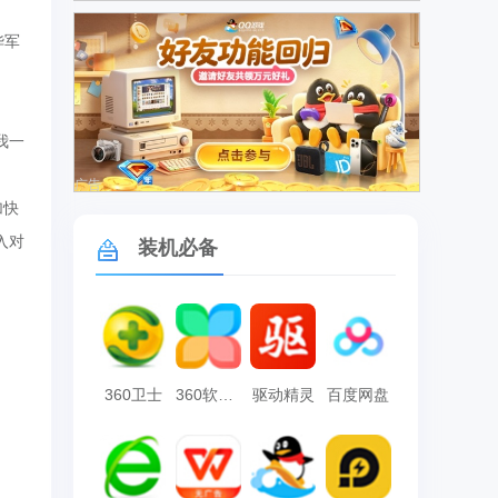
华军
我一
广告
加快
入对
装机必备
360卫士
360软件管家
驱动精灵
百度网盘