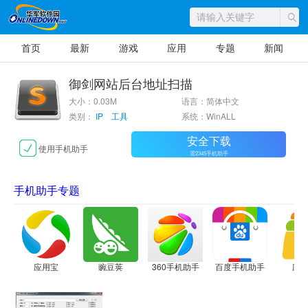
首页
最新
游戏
应用
专题
新闻
御剑网站后台地址扫描
大小：0.03M
语言：简体中文
类别：
IP 工具
系统：WinALL
安全下载
使用手机助手
需2345手机助手
手机助手专题
应用宝
豌豆荚
360手机助手
百度手机助手
应