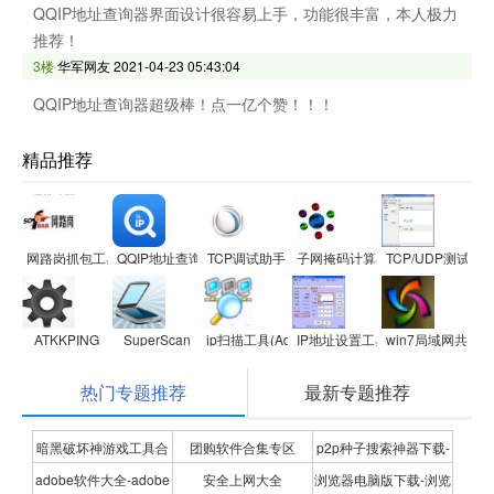
QQIP地址查询器界面设计很容易上手，功能很丰富，本人极力
推荐！
3楼
华军网友
2021-04-23 05:43:04
QQIP地址查询器超级棒！点一亿个赞！！！
精品推荐
网路岗抓包工具iptool
QQIP地址查询器
TCP调试助手
子网掩码计算器
TCP/UDP测试工
ATKKPING
SuperScan
ip扫描工具(Advanced IP Scanner)
IP地址设置工具
win7局域网共享
热门专题推荐
最新专题推荐
暗黑破坏神游戏工具合
团购软件合集专区
p2p种子搜索神器下载-
adobe软件大全-adobe
安全上网大全
浏览器电脑版下载-浏览
集
P2P种子搜索神器专题