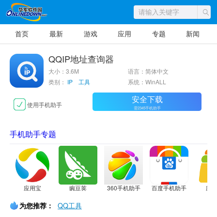
首页
最新
游戏
应用
专题
新闻
QQIP地址查询器
大小：3.6M
语言：简体中文
类别：
IP 工具
系统：WinALL
安全下载
使用手机助手
需2345手机助手
手机助手专题
应用宝
豌豆荚
360手机助手
百度手机助手
应
为您推荐：
QQ工具