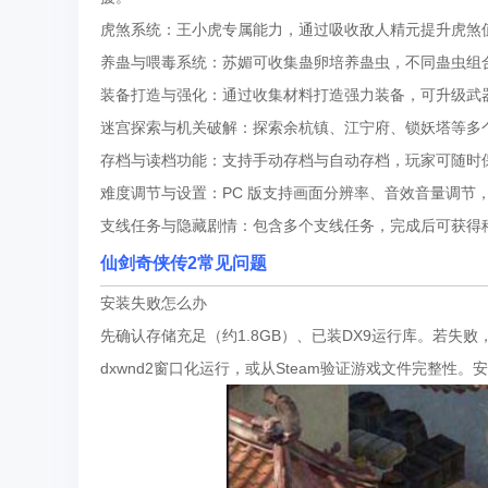
虎煞系统：王小虎专属能力，通过吸收敌人精元提升虎煞
养蛊与喂毒系统：苏媚可收集蛊卵培养蛊虫，不同蛊虫组
装备打造与强化：通过收集材料打造强力装备，可升级武
迷宫探索与机关破解：探索余杭镇、江宁府、锁妖塔等多
存档与读档功能：支持手动存档与自动存档，玩家可随时
难度调节与设置：PC 版支持画面分辨率、音效音量调节
支线任务与隐藏剧情：包含多个支线任务，完成后可获得
仙剑奇侠传2常见问题
安装失败怎么办
先确认存储充足（约1.8GB）、已装DX9运行库。若失败
dxwnd2窗口化运行，或从Steam验证游戏文件完整性