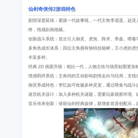
仙剑奇侠传2游戏特色
剧情深度延续：紧接一代故事线，一代主角李逍遥、赵灵儿
终，情感刻画细腻。
创新战斗系统：首次引入御灵、虎煞、阵术、养蛊、喂毒等
多角色成长体系：四位主角拥有独特技能树，王小虎的虎
丰富多样。
经典 2D 画面升级：相比一代，人物立绘与场景贴图更
情感羁绊系统：主角间的互动影响剧情走向与结局，支线
御灵养成特色：李忆如可收服多种灵宠，通过喂食与战斗
迷宫机关设计：加入多种机关谜题，需要玩家观察环境、
音乐传承创新：保留仙剑经典旋律，新增多首原创配乐，