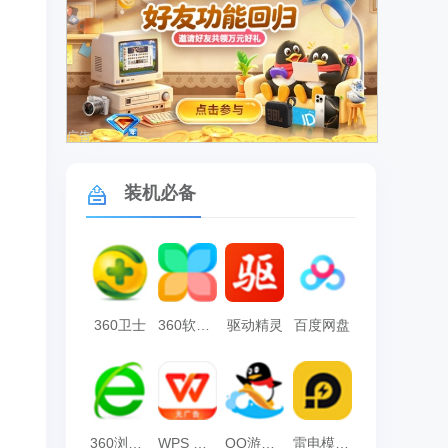
广告
装机必备
360卫士
360软件管家
驱动精灵
百度网盘
360浏览器
WPS Office
QQ游戏大厅
雷电模拟器