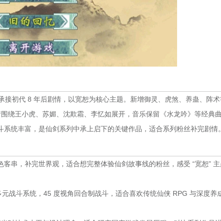
PG，承接初代 8 年后剧情，以宽恕为核心主题。新增御灵、虎煞、养蛊、阵
。剧情围绕王小虎、苏媚、沈欺霜、李忆如展开，音乐保留《水龙吟》等经典
斗系统丰富，是仙剑系列中承上启下的关键作品，适合系列粉丝补完剧情
客串，补完世界观，适合想完整体验仙剑故事线的粉丝，感受 “宽恕” 主
元战斗系统，45 度视角回合制战斗，适合喜欢传统仙侠 RPG 与深度养