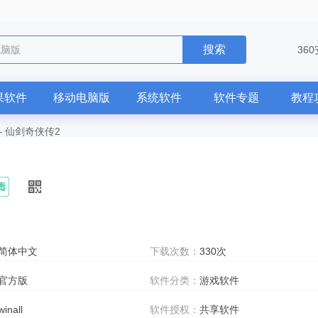
搜索
电脑版
36
果软件
移动电脑版
系统软件
软件专题
教程
—
仙剑奇侠传2
简体中文
下载次数：
330次
官方版
软件分类：
游戏软件
winall
软件授权：
共享软件