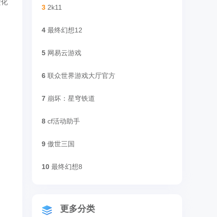
进化
3
2k11
4
最终幻想12
5
网易云游戏
6
联众世界游戏大厅官方
7
崩坏：星穹铁道
8
cf活动助手
9
傲世三国
10
最终幻想8
更多分类