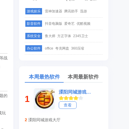
游戏娱乐
雷神加速器
腾讯助手
迅游
影音软件
抖音电脑版
爱奇艺
优酷视频
系统安全
鲁大师
方正字体
2345卫士
办公软件
office
夸克网盘
360压缩
术等战
曲
。
本周最热软件
本周最新软件
溧阳同城游戏大厅
题的
1
查看
成玩
2
溧阳同城游戏大厅