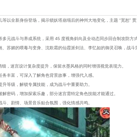
等以全新身份登场，揭示锁妖塔崩塌后的神州大地变化，主题 “宽恕” 贯
多元战斗与养成系统，采用 45 度视角斜向及全动态同步回合制攻防方
煞、苏媚的喂毒与变身、沈欺霜的仙霞派剑法、李忆如的御灵召唤，战斗
加精细，迷宫设计复杂度提升，保留水墨风格的同时增强视觉表现力。
任务丰富，可深入了解角色背景故事，增强代入感。
提升等级，解锁专属技能，成为战斗中重要助力。
破解密码，增加探索乐趣，部分迷宫需特定角色技能才能通过。
战斗、剧情、场景音乐贴合氛围，强化情感共鸣。