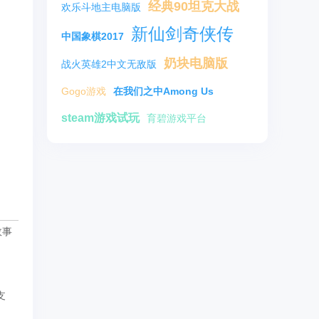
经典90坦克大战
欢乐斗地主电脑版
新仙剑奇侠传
中国象棋2017
奶块电脑版
战火英雄2中文无敌版
Gogo游戏
在我们之中Among Us
steam游戏试玩
育碧游戏平台
故事
支