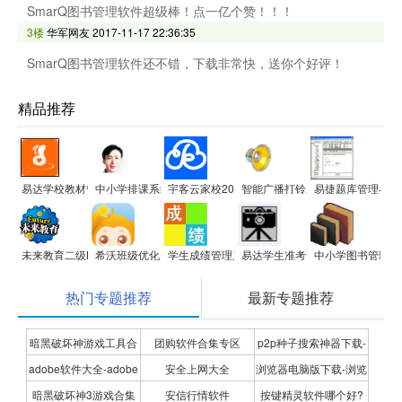
SmarQ图书管理软件超级棒！点一亿个赞！！！
3楼
华军网友
2017-11-17 22:36:35
SmarQ图书管理软件还不错，下载非常快，送你个好评！
精品推荐
易达学校教材管理软件
中小学排课系统
宇客云家校2017(成绩管理统计分析微信家校)
智能广播打铃系统(校园版)
易捷题库管理与组
未来教育二级MS Office无纸化考试模拟软件
希沃班级优化大师
学生成绩管理系统
易达学生准考证打印系统软件
中小学图书管理系
热门专题推荐
最新专题推荐
暗黑破坏神游戏工具合
团购软件合集专区
p2p种子搜索神器下载-
adobe软件大全-adobe
安全上网大全
浏览器电脑版下载-浏览
集
P2P种子搜索神器专题
暗黑破坏神3游戏合集
安信行情软件
按键精灵软件哪个好?
全系列软件下载-adobe
器下载合集