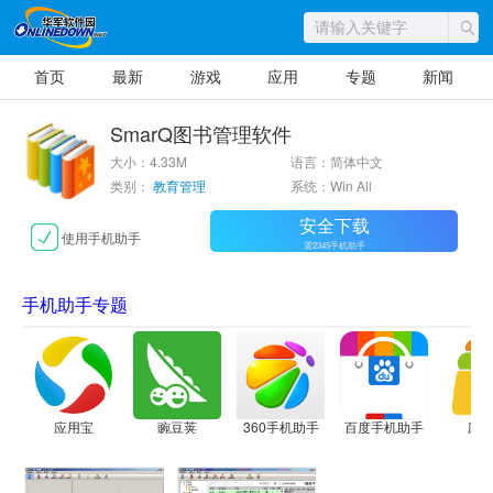
首页
最新
游戏
应用
专题
新闻
SmarQ图书管理软件
大小：4.33M
语言：简体中文
类别：
教育管理
系统：Win All
安全下载
使用手机助手
需2345手机助手
手机助手专题
应用宝
豌豆荚
360手机助手
百度手机助手
应