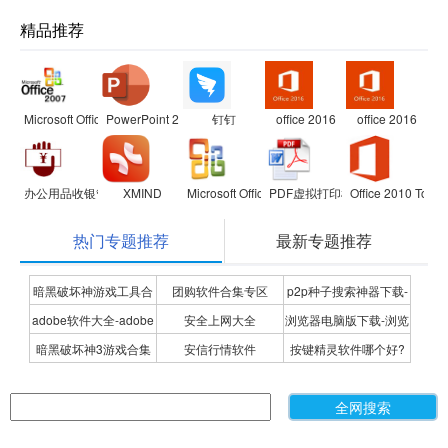
精品推荐
Microsoft Office 2007兼容包
PowerPoint 2007
钉钉
office 2016
office 2016
办公用品收银管理软件
XMIND
Microsoft Office Visio Professional
PDF虚拟打印机
Office 2010 Toolki
热门专题推荐
最新专题推荐
暗黑破坏神游戏工具合
团购软件合集专区
p2p种子搜索神器下载-
adobe软件大全-adobe
安全上网大全
浏览器电脑版下载-浏览
集
P2P种子搜索神器专题
暗黑破坏神3游戏合集
安信行情软件
按键精灵软件哪个好?
全系列软件下载-adobe
器下载合集
按键精灵软件合集
软件下载