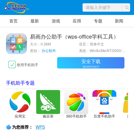
首页
最新
游戏
应用
专题
新闻
易画办公助手（wps-office学科工具）
大小：0.36M
语言：简体中文
类别：
办公软件
系统：Win9x/Me/NT/2000/XP/2003
安全下载
使用手机助手
需2345手机助手
手机助手专题
应用宝
豌豆荚
360手机助手
百度手机助手
应
为您推荐：
WPS