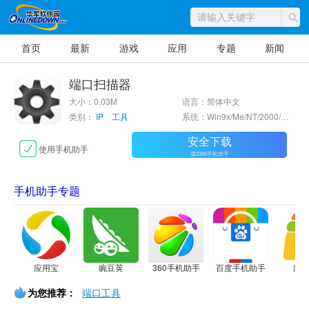
首页
最新
游戏
应用
专题
新闻
端口扫描器
大小：0.03M
语言：简体中文
类别：
IP 工具
系统：Win9x/Me/NT/2000/XP/2003
安全下载
使用手机助手
需2345手机助手
手机助手专题
应用宝
豌豆荚
360手机助手
百度手机助手
应
为您推荐：
端口工具