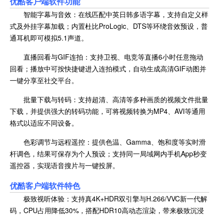
优酷客户端软件功能
智能字幕与音效：在线匹配中英日韩多语字幕，支持自定义样
式及外挂字幕加载；内置杜比ProLogic、DTS等环绕音效预设，普
通耳机即可模拟5.1声道。
直播回看与GIF连拍：支持卫视、电竞等直播6小时任意拖动
回看；播放中可按快捷键进入连拍模式，自动生成高清GIF动图并
一键分享至社交平台。
批量下载与转码：支持超清、高清等多种画质的视频文件批量
下载，并提供强大的转码功能，可将视频转换为MP4、AVI等通用
格式以适应不同设备。
色彩调节与远程遥控：提供色温、Gamma、饱和度等实时滑
杆调色，结果可保存为个人预设；支持同一局域网内手机App秒变
遥控器，实现语音搜片与一键投屏。
优酷客户端软件特色
极致视听体验：支持真4K+HDR双引擎与H.266/VVC新一代解
码，CPU占用降低30%，搭配HDR10高动态渲染，带来极致沉浸