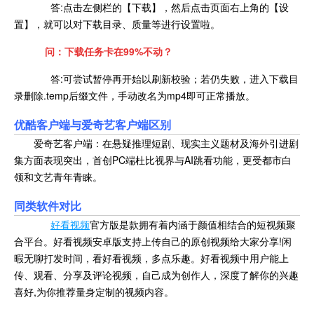
答:点击左侧栏的【下载】，然后点击页面右上角的【设
置】，就可以对下载目录、质量等进行设置啦。
问：
下载任务卡在99%不动？
答:
可尝试暂停再开始以刷新校验；若仍失败，进入下载目
录删除.temp后缀文件，手动改名为mp4即可正常播放。
优酷客户端与
爱奇艺客户端区别
爱奇艺客户端：在悬疑推理短剧、现实主义题材及海外引进剧
集方面表现突出，首创PC端杜比视界与AI跳看功能，更受都市白
领和文艺青年青睐。
同类软件对比
好看视频
官方版是款拥有着内涵于颜值相结合的短视频聚
合平台。好看视频安卓版支持上传自己的原创视频给大家分享!闲
暇无聊打发时间，看好看视频，多点乐趣。好看视频中用户能上
传、观看、分享及评论视频，自己成为创作人，深度了解你的兴趣
喜好,为你推荐量身定制的视频内容。