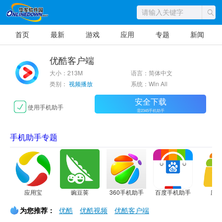
首页
最新
游戏
应用
专题
新闻
优酷客户端
大小：213M
语言：简体中文
类别：
视频播放
系统：Win All
安全下载
使用手机助手
需2345手机助手
手机助手专题
应用宝
豌豆荚
360手机助手
百度手机助手
应
为您推荐：
优酷
优酷视频
优酷客户端