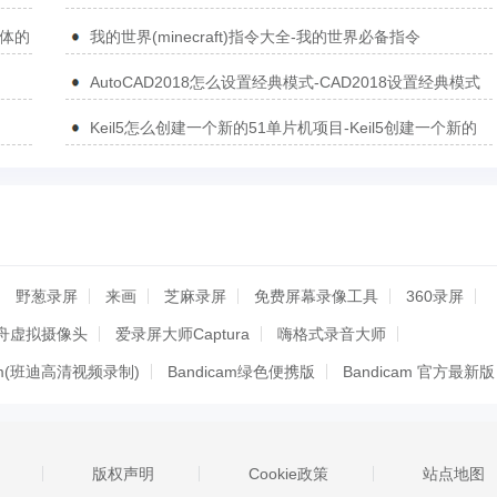
简体的
我的世界(minecraft)指令大全-我的世界必备指令
AutoCAD2018怎么设置经典模式-CAD2018设置经典模式
的方法
Keil5怎么创建一个新的51单片机项目-Keil5创建一个新的
51单片机项目的方法
野葱录屏
来画
芝麻录屏
免费屏幕录像工具
360录屏
舟虚拟摄像头
爱录屏大师Captura
嗨格式录音大师
cam(班迪高清视频录制)
Bandicam绿色便携版
Bandicam 官方最新版
OBS Studio
爱拍
爱拍录屏
土豆录屏
傲软录屏软件
易得优智能录课
OBS经典版
小白智家客户端
傲软录屏
版权声明
Cookie政策
站点地图
野葱录屏
录大咖
好哈屏幕录制
好哈录屏助手
录屏君