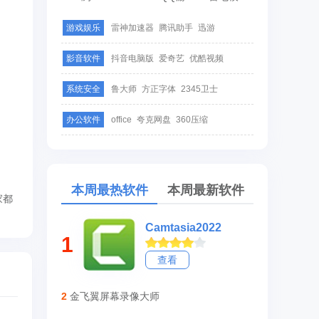
游戏娱乐
雷神加速器
腾讯助手
迅游
影音软件
抖音电脑版
爱奇艺
优酷视频
系统安全
鲁大师
方正字体
2345卫士
办公软件
office
夸克网盘
360压缩
本周最热软件
本周最新软件
家都
Camtasia2022
1
查看
2
金飞翼屏幕录像大师