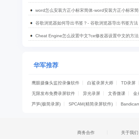
汇总
word怎么安装方正小标宋简体-word安装方正小标宋
方法
谷歌浏览器如何导出书签？- 谷歌浏览器导出书签方法
Cheat Engine怎么设置中文?ce修改器设置中文的方法
华军推荐
鹰眼摄像头监控录像软件
白鲨录屏大师
TD录屏
无限发布免费录屏软件
异光录屏
文香微课
金
芦笋(极简录屏)
SPCAM(精简录屏软件)
Bandi
好哈屏幕录制
Win7摄像头软件ECap
OBS Studio
ActivePresenter
QVE屏幕录制
迅捷录屏大师
商务合作
关于我们
罗技Capture
EV录屏
飞转录屏
芦笋录屏