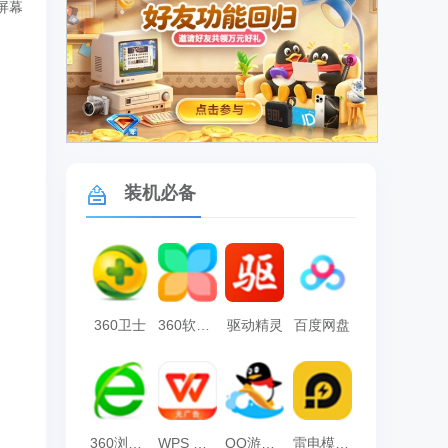
屏幕
广告
装机必备
360卫士
360软件管家
驱动精灵
百度网盘
360浏览器
WPS Office
QQ游戏大厅
雷电模拟器