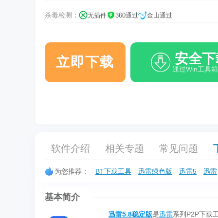
杀毒检测：
无插件
360通过
金山通过
安全下
立即下载
通过Win工具
软件介绍
相关专题
常见问题
为您推荐：
-
BT下载工具
迅雷绿色版
迅雷5
迅雷
基本简介
迅雷5.8稳定版
是
迅雷
系列P2P下