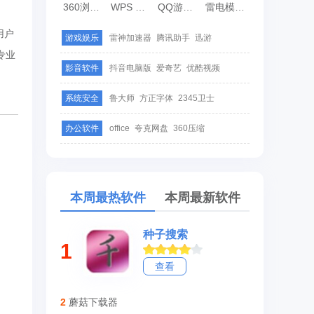
360浏览器
WPS Office
QQ游戏大厅
雷电模拟器
用户
游戏娱乐
雷神加速器
腾讯助手
迅游
专业
影音软件
抖音电脑版
爱奇艺
优酷视频
系统安全
鲁大师
方正字体
2345卫士
办公软件
office
夸克网盘
360压缩
本周最热软件
本周最新软件
种子搜索
1
查看
2
蘑菇下载器