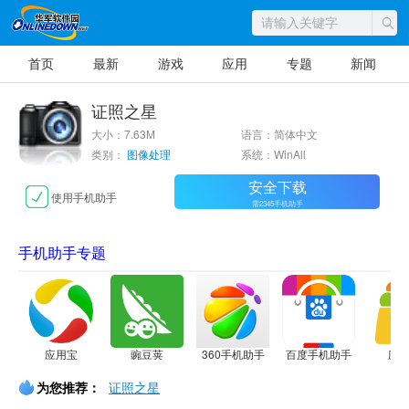
首页
最新
游戏
应用
专题
新闻
证照之星
大小：7.63M
语言：简体中文
类别：
图像处理
系统：WinAll
安全下载
使用手机助手
需2345手机助手
手机助手专题
应用宝
豌豆荚
360手机助手
百度手机助手
应
为您推荐：
证照之星