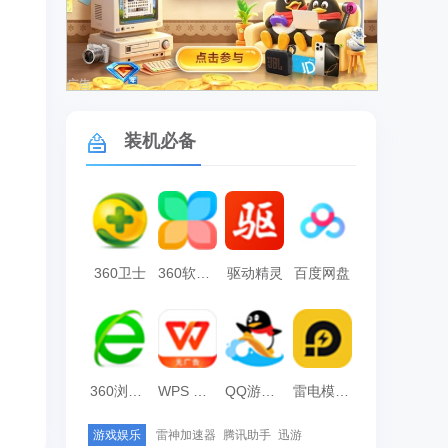
广告
装机必备
360卫士
360软件管家
驱动精灵
百度网盘
360浏览器
WPS Office
QQ游戏大厅
雷电模拟器
游戏娱乐
雷神加速器
腾讯助手
迅游