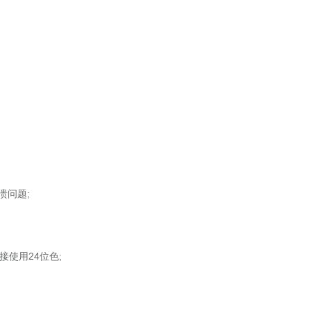
的崩溃问题;
接使用24位色;