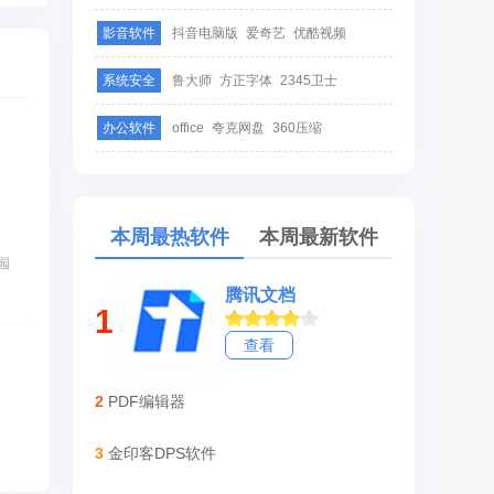
影音软件
抖音电脑版
爱奇艺
优酷视频
系统安全
鲁大师
方正字体
2345卫士
办公软件
office
夸克网盘
360压缩
本周最热软件
本周最新软件
件园
腾讯文档
1
查看
2
PDF编辑器
3
金印客DPS软件