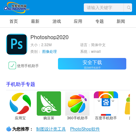
首页
最新
游戏
应用
专题
新闻
Photoshop2020
大小：2.32M
语言：简体中文
类别：
图像处理
系统：winall
安全下载
使用手机助手
需2345手机助手
手机助手专题
应用宝
豌豆荚
360手机助手
百度手机助手
应
为您推荐：
制图设计类工具
PhotoShop软件