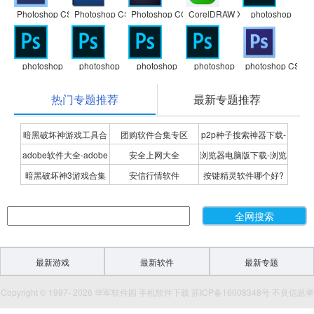
Photoshop CS6
Photoshop CS5
Photoshop CC
CorelDRAW X7
photoshop
photoshop
photoshop
photoshop
photoshop
photoshop CS3
热门专题推荐
最新专题推荐
暗黑破坏神游戏工具合
团购软件合集专区
p2p种子搜索神器下载-
adobe软件大全-adobe
安全上网大全
浏览器电脑版下载-浏览
集
P2P种子搜索神器专题
暗黑破坏神3游戏合集
安信行情软件
按键精灵软件哪个好?
全系列软件下载-adobe
器下载合集
按键精灵软件合集
软件下载
最新游戏
最新软件
最新专题
Copyright © 1997- 2026 华军软件园 手机软件下载 苏ICP备16008348号 不良信息举