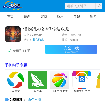
首页
最新
游戏
应用
专题
新闻
怪物猎人物语3:命运双龙
大小：28672M
语言：简体中文
类别：
其它游戏
系统：winall
安全下载
使用手机助手
需2345手机助手
手机助手专题
应用宝
豌豆荚
360手机助手
百度手机助手
应
为您推荐：
角色扮演