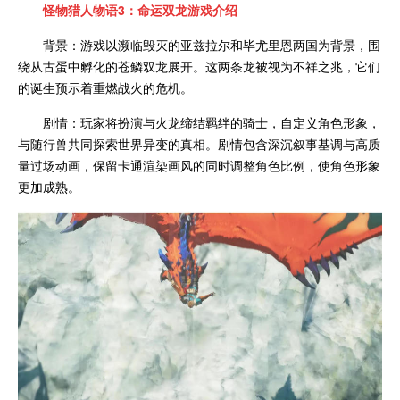
怪物猎人物语3：命运双龙
游戏介绍
背景：游戏以濒临毁灭的亚兹拉尔和毕尤里恩两国为背景，围
绕从古蛋中孵化的苍鳞双龙展开。这两条龙被视为不祥之兆，它们
的诞生预示着重燃战火的危机。
剧情：玩家将扮演与火龙缔结羁绊的骑士，自定义角色形象，
与随行兽共同探索世界异变的真相。剧情包含深沉叙事基调与高质
量过场动画，保留卡通渲染画风的同时调整角色比例，使角色形象
更加成熟。