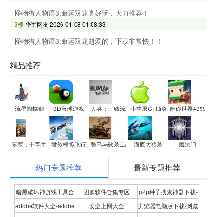
怪物猎人物语3:命运双龙真好玩，大力推荐！
3楼
华军网友
2026-01-08 01:08:33
怪物猎人物语3:命运双龙超爱的，下载非常快！！
精品推荐
流星蝴蝶剑
3D台球游戏
人类：一败涂地
小苹果CF抽奖助手更新器
迷你世界4399电
要塞：十字军东征
微软模拟飞行X
骑马与砍杀二战中国战场
海底大猎杀
魔法门
热门专题推荐
最新专题推荐
暗黑破坏神游戏工具合
团购软件合集专区
p2p种子搜索神器下载-
adobe软件大全-adobe
安全上网大全
浏览器电脑版下载-浏览
集
P2P种子搜索神器专题