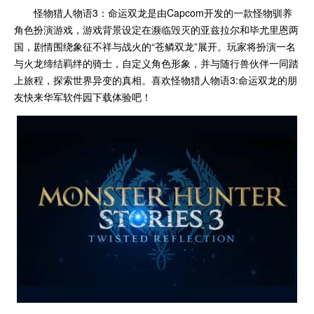
怪物猎人物语3：命运双龙是由Capcom开发的一款怪物驯养
角色扮演游戏，游戏背景设定在濒临毁灭的亚兹拉尔和毕尤里恩两
国，剧情围绕象征不祥与战火的“苍鳞双龙”展开。玩家将扮演一名
与火龙缔结羁绊的骑士，自定义角色形象，并与随行兽伙伴一同踏
上旅程，探索世界异变的真相。喜欢怪物猎人物语3:命运双龙的朋
友快来华军软件园下载体验吧！