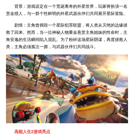
背景：游戏设定在一个荒诞离奇的外星世界，玩家将扮演一名
赏金猎人，与一群个性鲜明的外星武器伙伴们共同展开星际冒险。
剧情：主角曾捣毁一个星际犯罪联盟，将人类从灭绝的边缘拯
救了回来。然而，当一位神秘人物重金悬赏主角姐妹的性命时，主
角安逸的生活瞬间陷入混乱。为了粉碎这场星际阴谋，再度拯救人
类，主角必须孤注一掷，与武器伙伴们共同战斗。
高能人生2
游戏亮点