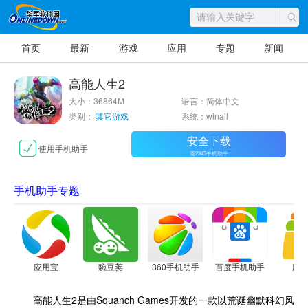
首页
最新
游戏
应用
专题
新闻
高能人生2
大小：36864M
语言：简体中文
类别：
其它游戏
系统：winall
安全下载
使用手机助手
需2345手机助手
手机助手专题
应用宝
豌豆荚
360手机助手
百度手机助手
应
高能人生2是由Squanch Games开发的一款以荒诞幽默科幻风