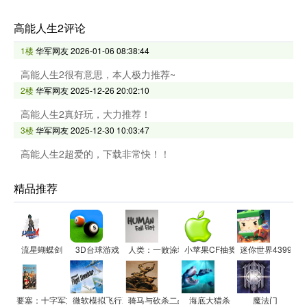
高能人生2评论
1楼
华军网友
2026-01-06 08:38:44
高能人生2很有意思，本人极力推荐~
2楼
华军网友
2025-12-26 20:02:10
高能人生2真好玩，大力推荐！
3楼
华军网友
2025-12-30 10:03:47
高能人生2超爱的，下载非常快！！
精品推荐
流星蝴蝶剑
3D台球游戏
人类：一败涂地
小苹果CF抽奖助手更新器
迷你世界4399电
要塞：十字军东征
微软模拟飞行X
骑马与砍杀二战中国战场
海底大猎杀
魔法门