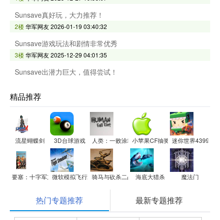
Sunsave真好玩，大力推荐！
2楼
华军网友
2026-01-19 03:40:32
Sunsave游戏玩法和剧情非常优秀
3楼
华军网友
2025-12-29 04:01:35
Sunsave出潜力巨大，值得尝试！
精品推荐
流星蝴蝶剑
3D台球游戏
人类：一败涂地
小苹果CF抽奖助手更新器
迷你世界4399电
要塞：十字军东征
微软模拟飞行X
骑马与砍杀二战中国战场
海底大猎杀
魔法门
热门专题推荐
最新专题推荐