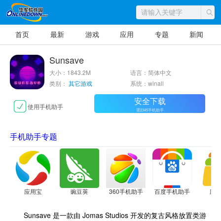
首页
最新
游戏
应用
专题
新闻
Sunsave
大小：1843.2M
语言：简体中文
类别：
其它游戏
系统：winall
安全下载
使用手机助手
需2345手机助手
手机助手专题
应用宝
豌豆荚
360手机助手
百度手机助手
应
Sunsave 是一款由 Jomas Studios 开发的复古风格放置类游