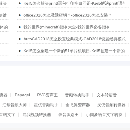
5解决
Keil5怎么解决printf语句打印空白问题-Keil5解决printf语句
打印空白问题的方法
捷键
office2016怎么激活密钥？-office2016怎么安装？
简体的
我的世界(minecraft)指令大全-我的世界必备指令
AutoCAD2018怎么设置经典模式-CAD2018设置经典模式
的方法
Keil5怎么创建一个新的51单片机项目-Keil5创建一个新的
51单片机项目的方法
转换器
Papagei
RVC变声王
音频转换助手
文本转语音
汇帮音频大师
星优音频助手
金飞翼变声器
灵便音频转换器
音转文字
易我视频转换器
录音识别王
小圆象语音文字转换
MoeTTS
闪电音频格式转换器