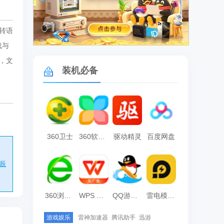
转语
广告
载与
，文
装机必备
360卫士
360软件管家
驱动精灵
百度网盘
辰
360浏览器
WPS Office
QQ游戏大厅
雷电模拟器
游戏娱乐
雷神加速器
腾讯助手
迅游