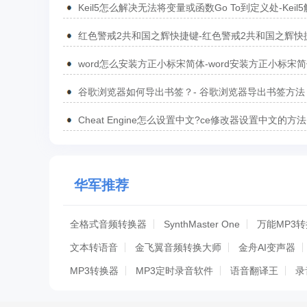
Keil5怎么解决无法将变量或函数Go To到定义处-Keil
无法将变量或函数Go To到定义处的方法
红色警戒2共和国之辉快捷键-红色警戒2共和国之辉快
汇总
word怎么安装方正小标宋简体-word安装方正小标宋
方法
谷歌浏览器如何导出书签？- 谷歌浏览器导出书签方法
Cheat Engine怎么设置中文?ce修改器设置中文的方法
华军推荐
全格式音频转换器
SynthMaster One
万能MP3
文本转语音
金飞翼音频转换大师
金舟AI变声器
MP3转换器
MP3定时录音软件
语音翻译王
录
助友宝音频处理器
配音鹅
联想智能会议助手