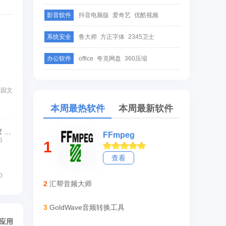
影音软件
抖音电脑版
爱奇艺
优酷视频
系统安全
鲁大师
方正字体
2345卫士
办公软件
office
夸克网盘
360压缩
件园文
本周最热软件
本周最新软件
文字转语音软件管家 免费版
FFmpeg
5
1
查看
0
2
汇帮音频大师
3
GoldWave音频转换工具
/应用