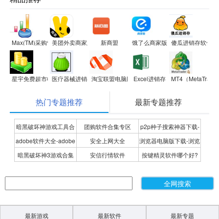
Max(TM)采购管理系统
美团外卖商家版
新商盟
饿了么商家版
傻瓜进销存软件
星宇免费超市收银软件
医疗器械进销存财务管理系统软件
淘宝联盟电脑版
Excel进销存
MT4（MetaTra
热门专题推荐
最新专题推荐
暗黑破坏神游戏工具合
团购软件合集专区
p2p种子搜索神器下载-
adobe软件大全-adobe
安全上网大全
浏览器电脑版下载-浏览
集
P2P种子搜索神器专题
暗黑破坏神3游戏合集
安信行情软件
按键精灵软件哪个好?
全系列软件下载-adobe
器下载合集
按键精灵软件合集
软件下载
最新游戏
最新软件
最新专题