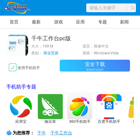
首页
最新
游戏
应用
专题
新闻
千牛工作台pc版
大小：109 M
语言：简体中文
类别：
商业贸易
系统：Windows/Vista
安全下载
使用手机助手
需2345手机助手
手机助手专题
应用宝
豌豆荚
360手机助手
百度手机助手
应
为您推荐：
千牛
千牛工作台