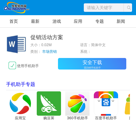
首页
最新
游戏
应用
专题
新闻
促销活动方案
大小：0.02M
语言：简体中文
类别：
市场营销
系统：
安全下载
使用手机助手
需2345手机助手
手机助手专题
应用宝
豌豆荚
360手机助手
百度手机助手
应