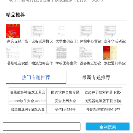
精品推荐
家具促销广告语范文
设备试用协议范文
大学生创业计划书范文
体检中心营销策划方案范文
嘉年华活动策划方
暑期社会实践项目申报书范文
物流战略合作协议范文
学校医务室承包经营协议范文
设备搬迁协议范文
划款通知书范文
热门专题推荐
最新专题推荐
暗黑破坏神游戏工具合
团购软件合集专区
p2p种子搜索神器下载-
adobe软件大全-adobe
安全上网大全
浏览器电脑版下载-浏览
集
P2P种子搜索神器专题
暗黑破坏神3游戏合集
安信行情软件
按键精灵软件哪个好?
全系列软件下载-adobe
器下载合集
按键精灵软件合集
软件下载