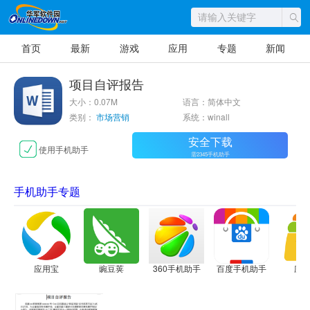
首页
最新
游戏
应用
专题
新闻
项目自评报告
大小：0.07M
语言：简体中文
类别：
市场营销
系统：winall
安全下载
使用手机助手
需2345手机助手
手机助手专题
应用宝
豌豆荚
360手机助手
百度手机助手
应