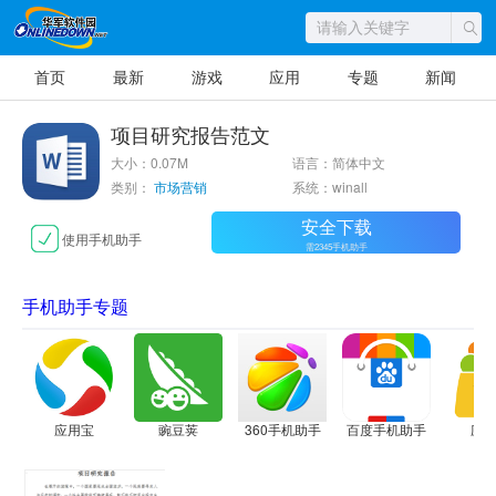
首页
最新
游戏
应用
专题
新闻
项目研究报告范文
大小：0.07M
语言：简体中文
类别：
市场营销
系统：winall
安全下载
使用手机助手
需2345手机助手
手机助手专题
应用宝
豌豆荚
360手机助手
百度手机助手
应