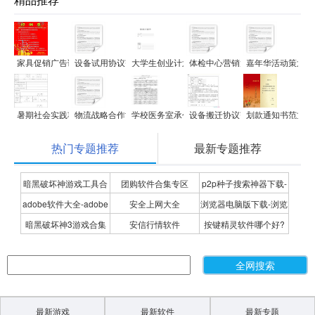
家具促销广告语范文
设备试用协议范文
大学生创业计划书范文
体检中心营销策划方案范文
嘉年华活动策划方
暑期社会实践项目申报书范文
物流战略合作协议范文
学校医务室承包经营协议范文
设备搬迁协议范文
划款通知书范文
热门专题推荐
最新专题推荐
暗黑破坏神游戏工具合
团购软件合集专区
p2p种子搜索神器下载-
adobe软件大全-adobe
安全上网大全
浏览器电脑版下载-浏览
集
P2P种子搜索神器专题
暗黑破坏神3游戏合集
安信行情软件
按键精灵软件哪个好?
全系列软件下载-adobe
器下载合集
按键精灵软件合集
软件下载
最新游戏
最新软件
最新专题