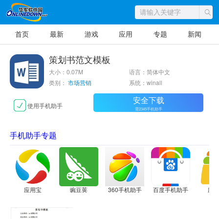
首页
最新
游戏
应用
专题
新闻
策划书范文模板
大小：0.07M
语言：简体中文
类别：
市场营销
系统：winall
安全下载
使用手机助手
需2345手机助手
手机助手专题
应用宝
豌豆荚
360手机助手
百度手机助手
应