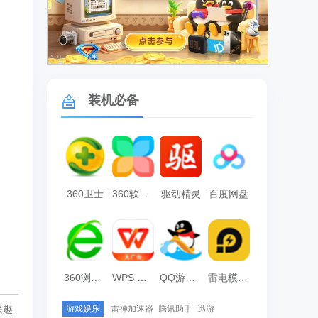
广告
装机必备
360卫士
360软件管家
驱动精灵
百度网盘
360浏览器
WPS Office
QQ游戏大厅
雷电模拟器
兴趣
游戏娱乐
雷神加速器
腾讯助手
迅游