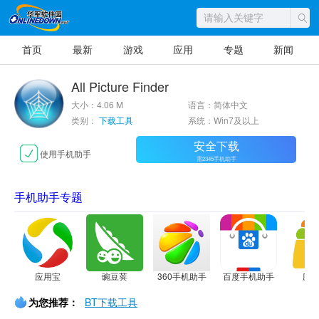
首页
最新
游戏
应用
专题
新闻
All Picture Finder
大小：4.06 M
语言：简体中文
类别：
下载工具
系统：Win7及以上
安全下载
使用手机助手
需2345手机助手
手机助手专题
应用宝
豌豆荚
360手机助手
百度手机助手
应
为您推荐：
BT下载工具