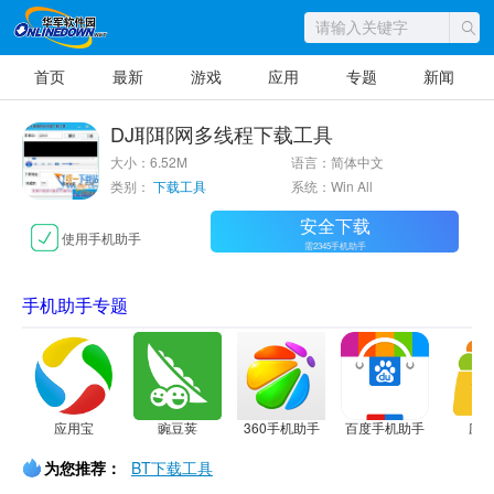
首页
最新
游戏
应用
专题
新闻
DJ耶耶网多线程下载工具
大小：6.52M
语言：简体中文
类别：
下载工具
系统：Win All
安全下载
使用手机助手
需2345手机助手
手机助手专题
应用宝
豌豆荚
360手机助手
百度手机助手
应
为您推荐：
BT下载工具