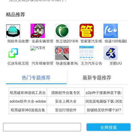
精品推荐
驾校学员收费管理系统软件
实易车辆管理系统
凯立德2016年春季导航电脑版
管家婆汽车维修管理软件
快递100电脑版
亿连车机互联
汽车维修管理
快递批量查询高手
王力汽车公告
灵图UU
热门专题推荐
最新专题推荐
暗黑破坏神游戏工具合
团购软件合集专区
p2p种子搜索神器下载-
adobe软件大全-adobe
安全上网大全
浏览器电脑版下载-浏览
集
P2P种子搜索神器专题
暗黑破坏神3游戏合集
安信行情软件
按键精灵软件哪个好?
全系列软件下载-adobe
器下载合集
按键精灵软件合集
软件下载