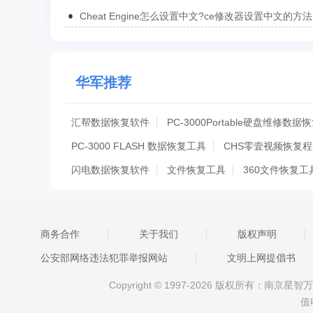
Cheat Engine怎么设置中文?ce修改器设置中文的方法
华军推荐
汇帮数据恢复软件
PC-3000Portable硬盘维修数
PC-3000 FLASH 数据恢复工具
CHS零壹视频恢复
闪电数据恢复软件
文件恢复工具
360文件恢复工
RecoveRx
转转大师数据修复软件
wantfile
捷
傲梅恢复之星
唯粒数据恢复达人
涂师傅文件数据
商务合作
关于我们
版权声明
数据蛙安卓恢复专家
小番茄DirectX·DLL修复工具
公安部网络违法犯罪举报网站
文明上网提倡书
CHS零壹视频恢复程序影视版
DiskGenius
万兴
Copyright © 1997-2026 版权所有：南
奇客数据恢复
奇客数据恢复iOS版
奇客安卓恢复Wi
值
CHS零壹视频恢复程序大华版
CHS零壹视频恢复程