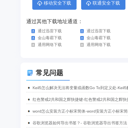
移动安全下载
联通安全下载
通过其他下载地址通道：
通过迅雷下载
通过迅雷下载
金山毒霸下载
金山毒霸下载
通用网络下载
通用网络下载
常见问题
Keil5怎么解决无法将变量或函数Go To到定义处-Keil
无法将变量或函数Go To到定义处的方法
红色警戒2共和国之辉快捷键-红色警戒2共和国之辉快
汇总
word怎么安装方正小标宋简体-word安装方正小标宋
方法
谷歌浏览器如何导出书签？- 谷歌浏览器导出书签方法