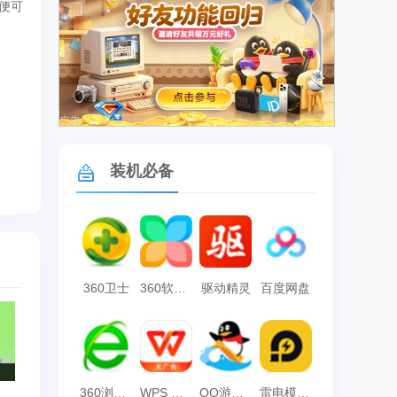
便可
广告
装机必备
360卫士
360软件管家
驱动精灵
百度网盘
360浏览器
WPS Office
QQ游戏大厅
雷电模拟器