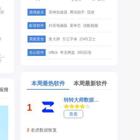
友
户群
游戏娱乐
雷神加速器
腾讯助手
迅游
影音软件
抖音电脑版
爱奇艺
优酷视频
系统安全
鲁大师
方正字体
2345卫士
7
办公软件
office
夸克网盘
360压缩
QQ同步助手-微信文件备份
7
本周最热软件
本周最新软件
/应用
转转大师数据修复软件
1
查看
2
老虎数据恢复