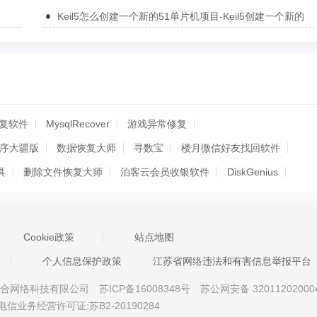
的方法
Keil5怎么创建一个新的51单片机项目-Keil5创建一个新的
51单片机项目的方法
据恢复软件
MysqlRecover
游戏异常修复
程序大疆版
数据恢复大师
寻数宝
楼月微信好友找回软件
具
删除文件恢复大师
泊客云会员收银软件
DiskGenius
优SQL Server数据库MDF-NDF恢复软件
牛学长文件修复工具
销毁工具
彦安微信聊天记录恢复
彦安数据恢复
Cookie政策
站点地图
涂师傅微信聊天记录恢复
嗨格式数据恢复大师
迅捷dll修复助手
个人信息保护政策
江苏省网络违法和有害信息举报平台
数据管家
傲梅恢复之星
数据蛙安卓恢复专家
diskdrill
京星智万合网络科技有限公司
苏ICP备16008348号
苏公网安备 32011202000
ndows版
好哈XP系统电脑文件恢复软件
CHS AVI视频恢复程序
电信业务经营许可证:苏B2-20190284
序海康版
CHS零壹视频恢复程序佳能版