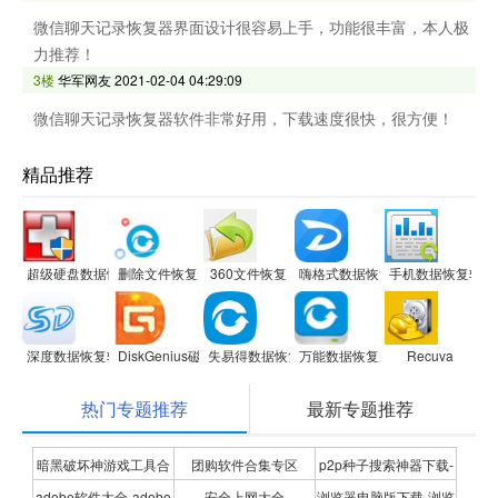
微信聊天记录恢复器界面设计很容易上手，功能很丰富，本人极
力推荐！
3楼
华军网友
2021-02-04 04:29:09
微信聊天记录恢复器软件非常好用，下载速度很快，很方便！
精品推荐
超级硬盘数据恢复软件
删除文件恢复大师软件
360文件恢复
嗨格式数据恢复大师
手机数据恢复软件
深度数据恢复软件 升级版
DiskGenius磁盘管理与数据恢复软件
失易得数据恢复
万能数据恢复大师
Recuva
热门专题推荐
最新专题推荐
暗黑破坏神游戏工具合
团购软件合集专区
p2p种子搜索神器下载-
adobe软件大全-adobe
安全上网大全
浏览器电脑版下载-浏览
集
P2P种子搜索神器专题