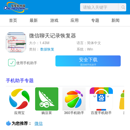
首页
最新
游戏
应用
专题
新闻
微信聊天记录恢复器
大小：1.43M
语言：简体中文
类别：
数据恢复
系统：Win
安全下载
使用手机助手
需2345手机助手
手机助手专题
应用宝
豌豆荚
360手机助手
百度手机助手
应
为您推荐：
微信