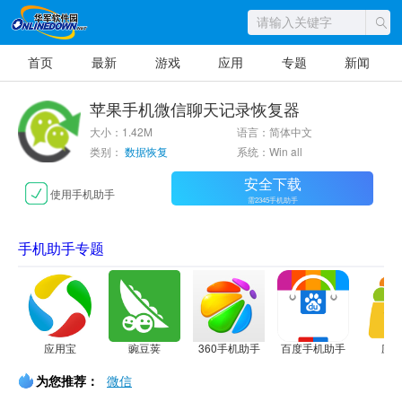
首页
最新
游戏
应用
专题
新闻
苹果手机微信聊天记录恢复器
大小：1.42M
语言：简体中文
类别：
数据恢复
系统：Win all
安全下载
使用手机助手
需2345手机助手
手机助手专题
应用宝
豌豆荚
360手机助手
百度手机助手
应
为您推荐：
微信