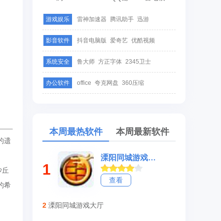
游戏娱乐
雷神加速器
腾讯助手
迅游
影音软件
抖音电脑版
爱奇艺
优酷视频
系统安全
鲁大师
方正字体
2345卫士
办公软件
office
夸克网盘
360压缩
本周最热软件
本周最新软件
的遗
溧阳同城游戏大厅
1
沙丘
查看
的希
2
溧阳同城游戏大厅