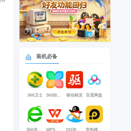
软件
广告
装机必备
360卫士
360软件管家
驱动精灵
百度网盘
360浏览器
WPS Office
QQ游戏大厅
雷电模拟器