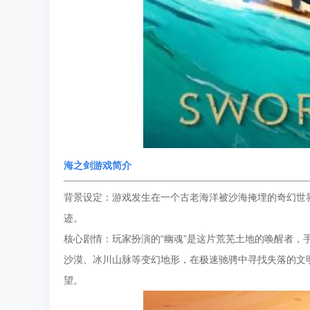
海之剑
游戏简介
背景设定：游戏发生在一个古老海洋被沙海掩埋的奇幻世
迹。
核心剧情：玩家扮演的“幽魂”是这片荒芜土地的唤醒者
沙漠、冰川山脉等变幻地形，在极速驰骋中寻找失落的文
望。