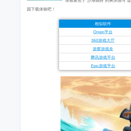
体验聚焦于“沙海驰骋”的爽快感与
园下载体验吧！
相似软件
Origin平台
360游戏大厅
游窝游戏盒
腾讯游戏平台
Epic游戏平台