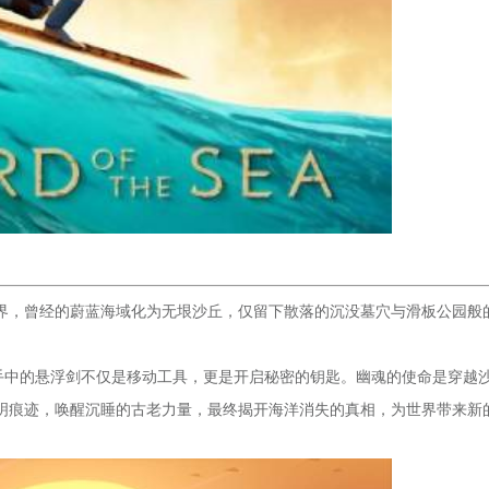
界，曾经的蔚蓝海域化为无垠沙丘，仅留下散落的沉没墓穴与滑板公园般
，手中的悬浮剑不仅是移动工具，更是开启秘密的钥匙。幽魂的使命是穿越
明痕迹，唤醒沉睡的古老力量，最终揭开海洋消失的真相，为世界带来新